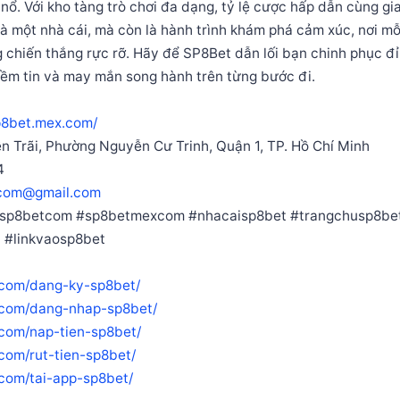
ổ. Với kho tàng trò chơi đa dạng, tỷ lệ cược hấp dẫn cùng gia
à một nhà cái, mà còn là hành trình khám phá cảm xúc, nơi m
 chiến thắng rực rỡ. Hãy để SP8Bet dẫn lối bạn chinh phục đ
niềm tin và may mắn song hành trên từng bước đi.
sp8bet.mex.com/
n Trãi, Phường Nguyễn Cư Trinh, Quận 1, TP. Hồ Chí Minh
4
com@gmail.com
#sp8betcom #sp8betmexcom #nhacaisp8bet #trangchusp8be
#linkvaosp8bet
.com/dang-ky-sp8bet/
.com/dang-nhap-sp8bet/
.com/nap-tien-sp8bet/
.com/rut-tien-sp8bet/
.com/tai-app-sp8bet/