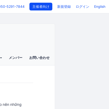
050-5291-7844
主催者向け
新規登録
ログイン
English
メンバー
お問い合わせ
ạo nên những