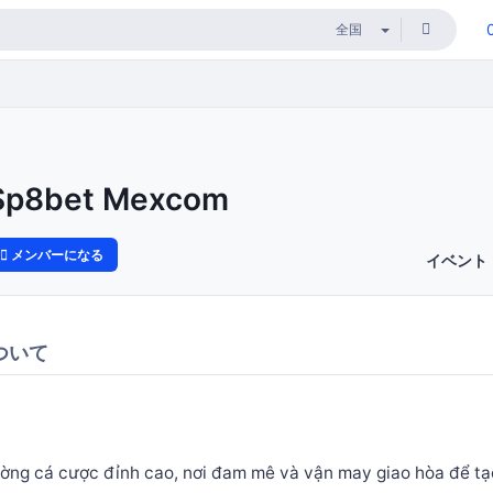
Sp8bet Mexcom
メンバーになる
イベント
ついて
ường cá cược đỉnh cao, nơi đam mê và vận may giao hòa để t